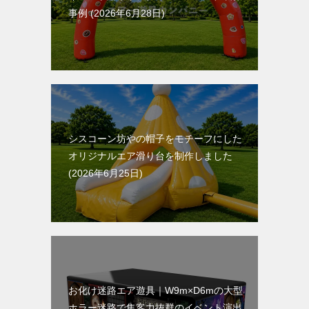
事例
2026年6月28日
シスコーン坊やの帽子をモチーフにした
オリジナルエア滑り台を制作しました
2026年6月25日
お化け迷路エア遊具｜W9m×D6mの大型
ホラー迷路で集客力抜群のイベント演出