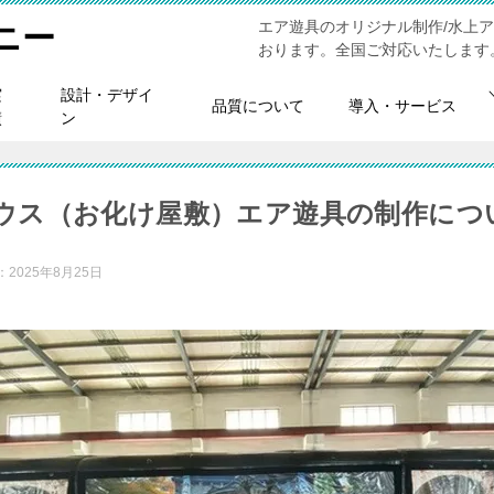
エア遊具のオリジナル制作/水上
ニー
おります。全国ご対応いたします
実
設計・デザイ
品質について
導入・サービス
績
ン
ウス（お化け屋敷）エア遊具の制作につ
：
2025年8月25日