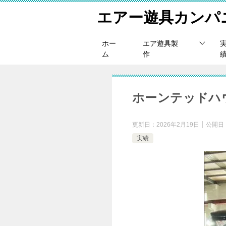
エアー遊具カンパ
ホー
エア遊具製
ム
作
ホーンテッドハ
更新日：
2026年2月19日
公開日
実績