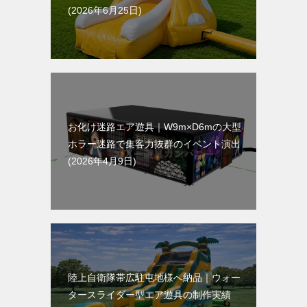
2026年6月25日
お化け迷路エア遊具｜W9m×D6mの大型
ホラー迷路で集客力抜群のイベント演出
2026年4月9日
陸上自衛隊帯広駐屯地様へ納品｜ウォー
タースライダー型エア遊具の制作実績