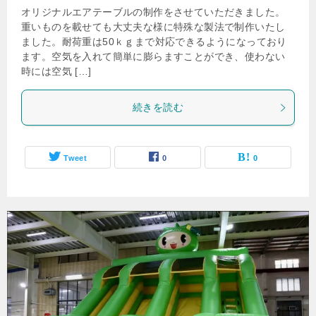
オリジナルエアテーブルの制作をさせていただきました。
重いものを載せても大丈夫な様に特殊な製法で制作いたし
ました。耐荷重は50ｋｇまで対応できるようになっており
ます。空気を入れて簡単に膨らますことができ、使わない
時には空気 […]
続きを読む
Tweet
0
0