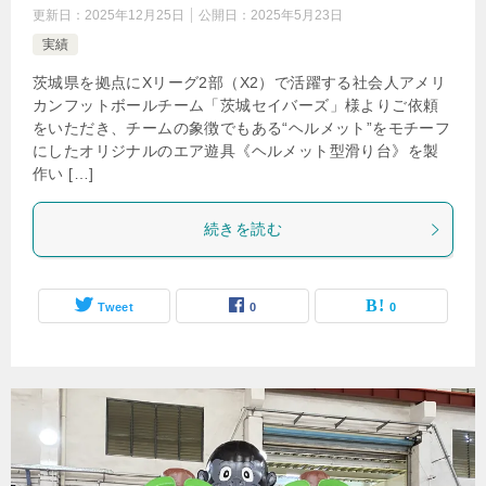
更新日：
2025年12月25日
公開日：
2025年5月23日
実績
茨城県を拠点にXリーグ2部（X2）で活躍する社会人アメリ
カンフットボールチーム「茨城セイバーズ」様よりご依頼
をいただき、チームの象徴でもある“ヘルメット”をモチーフ
にしたオリジナルのエア遊具《ヘルメット型滑り台》を製
作い […]
続きを読む
Tweet
0
0