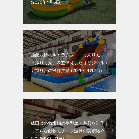
2026年4月6日
函館競輪のキャラクター「りんりん」
「ぷりりん」を立体化したオリジナルエ
ア滑り台の制作実績
2026年4月2日
成田ゆめ牧場様の牛型エア遊具を制作｜
リアルな動物モチーフ遊具の実績紹介
2026年3月22日