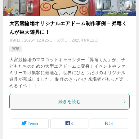
大宮競輪場オリジナルエアドーム制作事例 – 昇竜く
んが巨大遊具に！
更新日：
2025年12月25日
公開日：
2025年8月12日
実績
大宮競輪場のマスコットキャラクター「昇竜くん」が、子
どもたちのための大型エアドームに変身！イベントやファ
ミリー向け集客に最適な、世界にひとつだけのオリジナル
遊具が完成しました。 制作のきっかけ 来場者がもっと楽し
めるイベ […]
続きを読む
Tweet
0
0