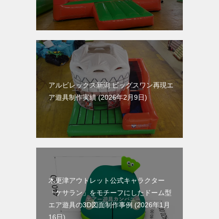
アルビレックス新潟 ビッグスワン再現エ
ア遊具制作実績
2026年2月9日
木更津アウトレット公式キャラクター
「ケサラン」をモチーフにしたドーム型
エア遊具の3D図面制作事例
2026年1月
16日